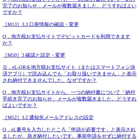
完了のお知らせ」メールが複数届きました。どうすればよい
ですか？
［M13］3.3 口座情報の確認・変更
Q．地方税お支払サイトでデビットカードを利用できます
か？
［M10］3 確認と設定・変更
Ｑ．eL-QRを地方税お支払サイト（またはスマートフォン決
済アプリ）で読み込んでも「お取り扱いできません」と表示
され納付できませんでした。なぜですか？
Q．地方税お支払サイトから、一つの納付書について「納付
手続き完了のお知らせ」メールが複数届きました。どうすれ
ばよいですか？
［M12］3.2 通知先メールアドレスの設定
Q．eL番号を入力したところ「申請が必要です」と表示され
ましたが、急ぎ納付したいです。事前申請をせずに納付する