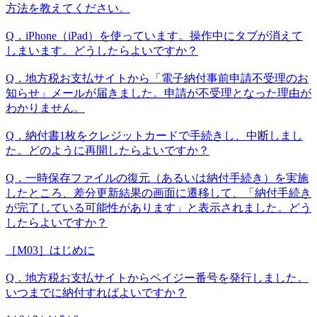
方法を教えてください。
Q．iPhone（iPad）を使っています。操作中にタブが消えて
しまいます。どうしたらよいですか？
Q．地方税お支払サイトから「電子納付事前申請不受理のお
知らせ」メールが届きました。申請が不受理となった理由が
わかりません。
Q．納付書1枚をクレジットカードで手続きし、中断しまし
た。どのように再開したらよいですか？
Q．一時保存ファイルの復元（あるいは納付手続き）を実施
したところ、差分更新結果の画面に遷移して、「納付手続き
が完了している可能性があります」と表示されました。どう
したらよいですか？
［M03］はじめに
Q．地方税お支払サイトからペイジー番号を発行しました。
いつまでに納付すればよいですか？