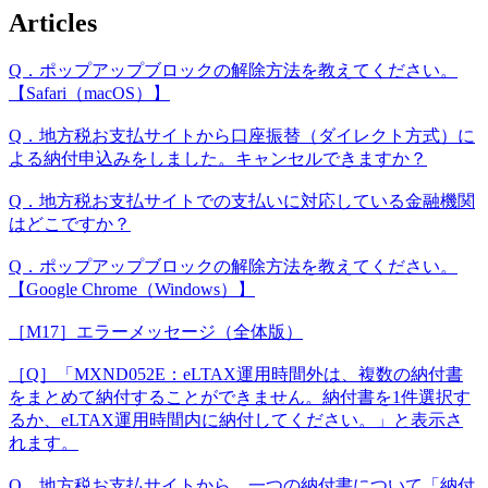
Articles
Q．ポップアップブロックの解除方法を教えてください。
【Safari（macOS）】
Q．地方税お支払サイトから口座振替（ダイレクト方式）に
よる納付申込みをしました。キャンセルできますか？
Q．地方税お支払サイトでの支払いに対応している金融機関
はどこですか？
Q．ポップアップブロックの解除方法を教えてください。
【Google Chrome（Windows）】
［M17］エラーメッセージ（全体版）
［Q］「MXND052E：eLTAX運用時間外は、複数の納付書
をまとめて納付することができません。納付書を1件選択す
るか、eLTAX運用時間内に納付してください。」と表示さ
れます。
Q．地方税お支払サイトから、一つの納付書について「納付