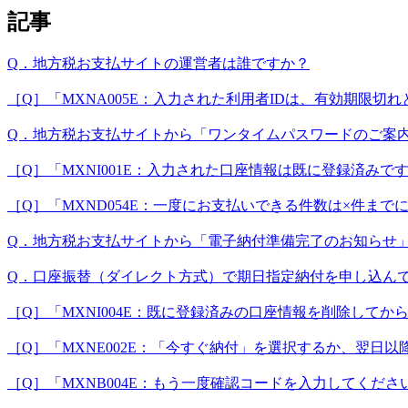
記事
Q．地方税お支払サイトの運営者は誰ですか？
［Q］「MXNA005E：入力された利用者IDは、有効期限
Q．地方税お支払サイトから「ワンタイムパスワードのご案
［Q］「MXNI001E：入力された口座情報は既に登録済みで
［Q］「MXND054E：一度にお支払いできる件数は×件
Q．地方税お支払サイトから「電子納付準備完了のお知らせ
Q．口座振替（ダイレクト方式）で期日指定納付を申し込ん
［Q］「MXNI004E：既に登録済みの口座情報を削除して
［Q］「MXNE002E：「今すぐ納付」を選択するか、翌日
［Q］「MXNB004E：もう一度確認コードを入力してくだ