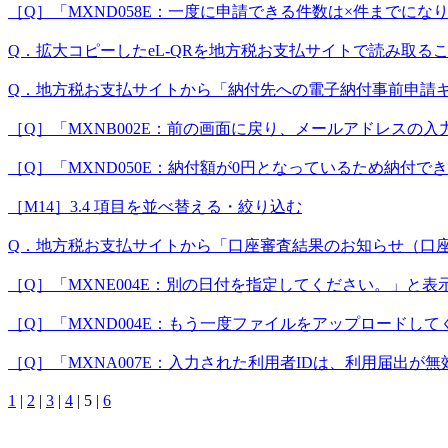
［Q］「MXND058E：一度に申請できる件数は×件まで
Q．拡大コピーしたeL-QRを地方税お支払サイトで読み取る
Q．地方税お支払サイトから「納付先への電子納付事前申請
［Q］「MXNB002E：前の画面に戻り、メールアドレスの
［Q］「MXND050E：納付額が0円となっているため納付
［M14］3.4 項目を並べ替える・絞り込む
Q．地方税お支払サイトから「口座審査結果のお知らせ（口
［Q］「MXNE004E：別の日付を指定してください。」と表
［Q］「MXND004E：もう一度ファイルをアップロードし
［Q］「MXNA007E：入力された利用者IDは、利用届出
1
|
2
|
3
|
4
|
5
|
6