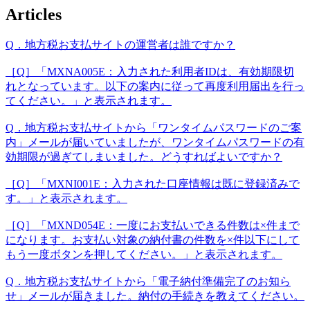
Articles
Q．地方税お支払サイトの運営者は誰ですか？
［Q］「MXNA005E：入力された利用者IDは、有効期限切
れとなっています。以下の案内に従って再度利用届出を行っ
てください。」と表示されます。
Q．地方税お支払サイトから「ワンタイムパスワードのご案
内」メールが届いていましたが、ワンタイムパスワードの有
効期限が過ぎてしまいました。どうすればよいですか？
［Q］「MXNI001E：入力された口座情報は既に登録済みで
す。」と表示されます。
［Q］「MXND054E：一度にお支払いできる件数は×件まで
になります。お支払い対象の納付書の件数を×件以下にして
もう一度ボタンを押してください。」と表示されます。
Q．地方税お支払サイトから「電子納付準備完了のお知ら
せ」メールが届きました。納付の手続きを教えてください。