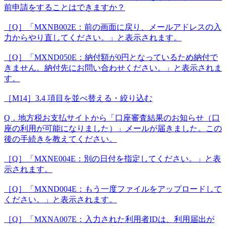
前申請をすることはできますか？
［Q］「MXNB002E：前の画面に戻り、メールアドレスの入
力からやり直してください。」と表示されます。
［Q］「MXND050E：納付額が0円となっているため納付で
きません。納付先にお問い合わせください。」と表示されま
す。
［M14］3.4 項目を並べ替える・絞り込む
Q．地方税お支払サイトから「口座審査結果のお知らせ（口
座の利用が可能になりました）」メールが届きました。この
後の手続きを教えてください。
［Q］「MXNE004E：別の日付を指定してください。」と表
示されます。
［Q］「MXND004E：もう一度ファイルをアップロードして
ください。」と表示されます。
［Q］「MXNA007E：入力された利用者IDは、利用届出が