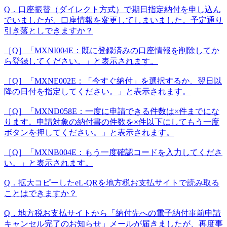
Q．口座振替（ダイレクト方式）で期日指定納付を申し込ん
でいましたが、口座情報を変更してしまいました。予定通り
引き落としできますか？
［Q］「MXNI004E：既に登録済みの口座情報を削除してか
ら登録してください。」と表示されます。
［Q］「MXNE002E：「今すぐ納付」を選択するか、翌日以
降の日付を指定してください。」と表示されます。
［Q］「MXND058E：一度に申請できる件数は×件までにな
ります。申請対象の納付書の件数を×件以下にしてもう一度
ボタンを押してください。」と表示されます。
［Q］「MXNB004E：もう一度確認コードを入力してくださ
い。」と表示されます。
Q．拡大コピーしたeL-QRを地方税お支払サイトで読み取る
ことはできますか？
Q．地方税お支払サイトから「納付先への電子納付事前申請
キャンセル完了のお知らせ」メールが届きましたが、再度事